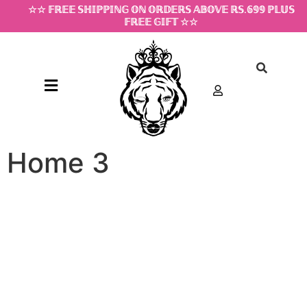
☆☆ 𝔽ℝ𝔼𝔼 𝕊ℍ𝕀ℙℙ𝕀ℕ𝔾 𝕆ℕ 𝕆ℝ𝔻𝔼ℝ𝕊 𝔸𝔹𝕆𝕍𝔼 ℝ𝕊.𝟞𝟡𝟡 ℙ𝕃𝕌𝕊
𝔽ℝ𝔼𝔼 𝔾𝕀𝔽𝕋 ☆☆
Home 3